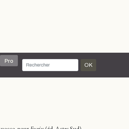
Pro
OK
 Ruocco, pour
Furies
(éd. Actes Sud),