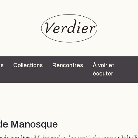
rs
Collections
Rencontres
À voir et
écouter
 de Manosque
r de son livre
Mahmoud ou la montée des eaux
,
et Julie