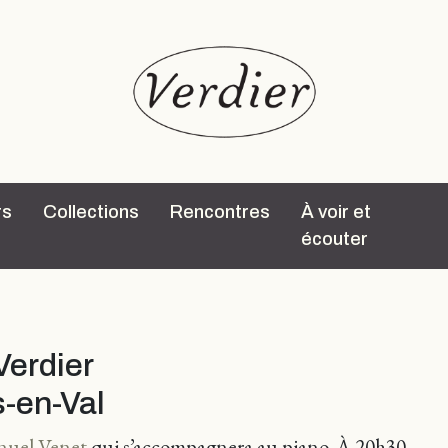
rs
Collections
Rencontres
À voir et
écouter
Verdier
s-en-Val
uel Venet
qui s’accompagnera au piano. À 20h30.