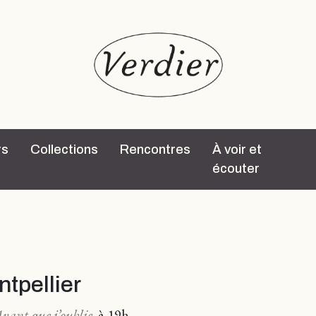
rs
Collections
Rencontres
À voir et
écouter
ntpellier
vant que j’oublie
,
à 19h.