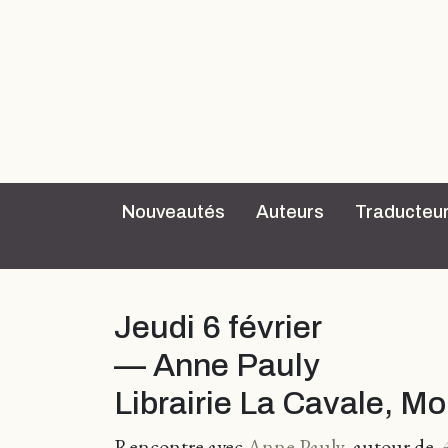
Nouveautés
Auteurs
Traducteu
Jeudi 6 février
— Anne Pauly
Librairie La Cavale, Mo
Rencontre avec
Anne Pauly
, autour de
A