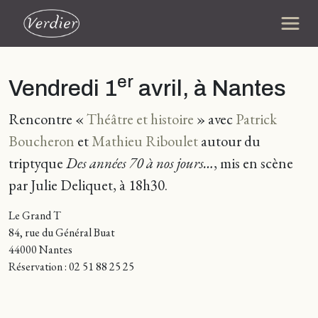
er
Vendredi 1
avril, à Nantes
Rencontre «
Théâtre et histoire
» avec
Patrick
Boucheron
et
Mathieu Riboulet
autour du
triptyque
Des années 70 à nos jours…
, mis en scène
par Julie Deliquet, à 18h30.
Le Grand T
84, rue du Général Buat
44000 Nantes
Réservation : 02 51 88 25 25