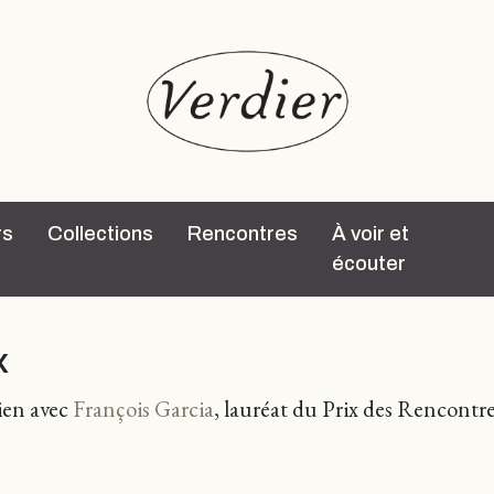
rs
Collections
Rencontres
À voir et
écouter
x
ien avec
François Garcia
, lauréat du Prix des Rencontr