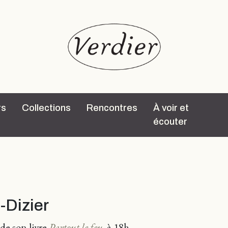
rs
Collections
Rencontres
À voir et
écouter
t-Dizier
 de son livre
Partout le feu
,
à 18h.