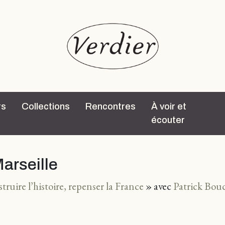
rs
Collections
Rencontres
À voir et
écouter
Marseille
ruire l’histoire, repenser la France
» avec
Patrick Bou