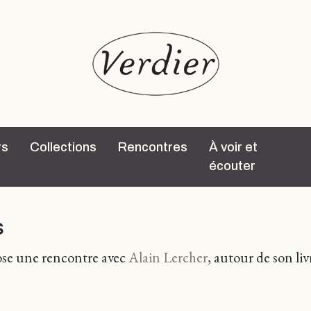
rs
Collections
Rencontres
À voir et
écouter
s
se une rencontre avec
Alain Lercher
, autour de son li