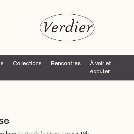
rs
Collections
Rencontres
À voir et
écouter
use
on livre
Le Pas de la Demi-Lune
,
à 19h.