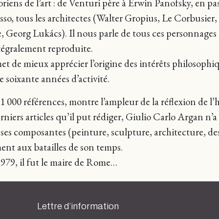
oriens de l’art : de Venturi père à Erwin Panofsky, en 
asso, tous les architectes (Walter Gropius, Le Corbusie
e, Georg Lukács). Il nous parle de tous ces personnages
ntégralement reproduite.
t de mieux apprécier l’origine des intérêts philosophiqu
 soixante années d’activité.
 000 références, montre l’ampleur de la réflexion de l’h
niers articles qu’il put rédiger, Giulio Carlo Argan n’a 
es composantes (peinture, sculpture, architecture, desi
ment aux batailles de son temps.
979, il fut le maire de Rome…
Lettre d’information