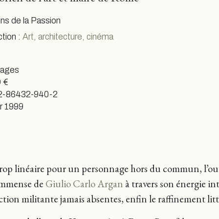
ons de la Passion
ction :
Art, architecture, cinéma
pages
 €
2-86432-940-2
er 1999
 trop linéaire pour un personnage hors du commun, l’o
e immense de
Giulio Carlo Argan
à travers son énergie inte
action militante jamais absentes, enfin le raffinement litté