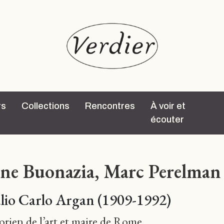
rs
Collections
Rencontres
À voir et
écouter
ène Buonazia
,
Marc Perelman
lio Carlo Argan (1909-1992)
orien de l’art et maire de Rome