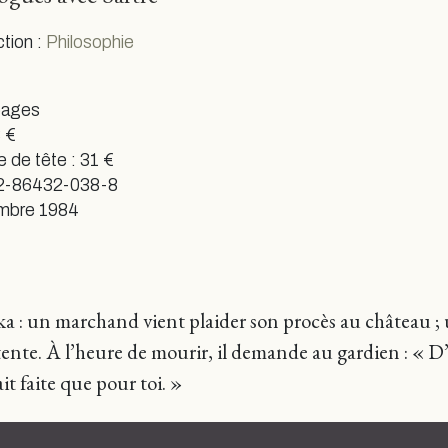
ction :
Philosophie
pages
 €
e de tête : 31 €
2-86432-038-8
mbre 1984
 : un marchand vient plaider son procès au château ; un 
ente. À l’heure de mourir, il demande au gardien : « D’o
it faite que pour toi. »