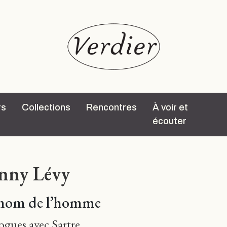
rs
Collections
Rencontres
À voir et
écouter
nny Lévy
nom de l’homme
ogues avec Sartre