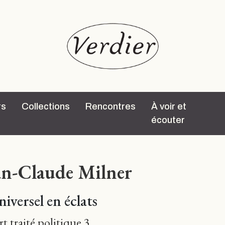
rs
Collections
Rencontres
À voir et
écouter
an-Claude Milner
niversel en éclats
t traité politique 3