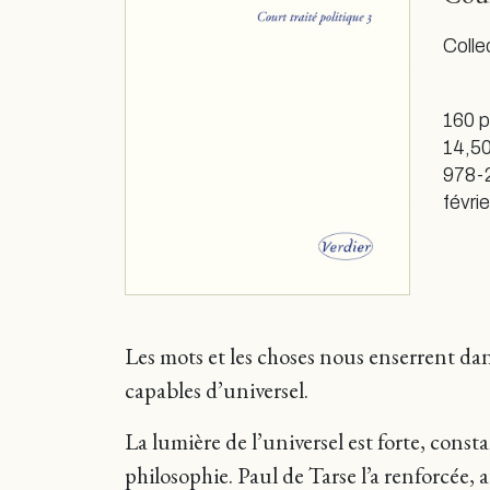
Colle
160 
14,50
978-
févri
Les mots et les choses nous enserrent da
capables d’universel.
La lumière de l’universel est forte, const
philosophie. Paul de Tarse l’a renforcée, a