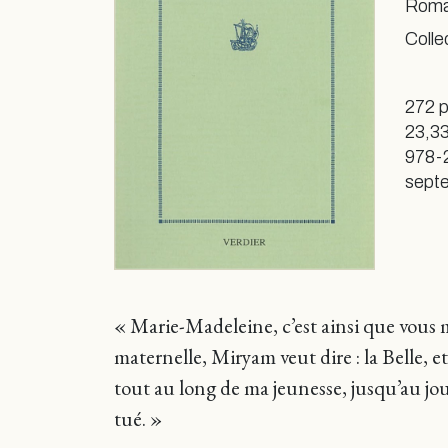
Roman
Colle
272 
23,33
978-
sept
« Marie-Madeleine, c’est ainsi que vous
maternelle, Miryam veut dire : la Belle, e
tout au long de ma jeunesse, jusqu’au jou
tué. »