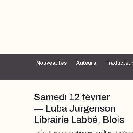
Nouveautés
Auteurs
Traducteu
Samedi 12 février
— Luba Jurgenson
Librairie Labbé, Blois
Luba Jurgenson
signera son livre
Le Seme