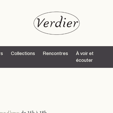
rs
Collections
Rencontres
À voir et
écouter
ur d’yeux
,
de 15h à 18h.