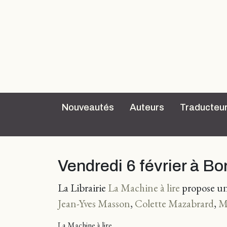
Nouveautés
Auteurs
Traducteu
Vendredi 6 février à B
La Librairie
La Machine à lire
propose une
Jean-Yves Masson
,
Colette Mazabrard
,
M
La Machine à lire