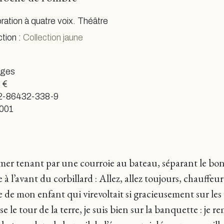
ration à quatre voix. Théâtre
ction :
Collection jaune
ages
 €
2-86432-338-9
2001
r la mer tenant par une courroie au bateau, séparant le b
e à l’avant du corbillard : Allez, allez toujours, chauffeur 
bre de mon enfant qui virevoltait si gracieusement sur le
asse le tour de la terre, je suis bien sur la banquette : je