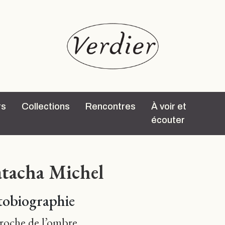
rs
Collections
Rencontres
À voir et
écouter
tacha Michel
obiographie
oche de l’ombre