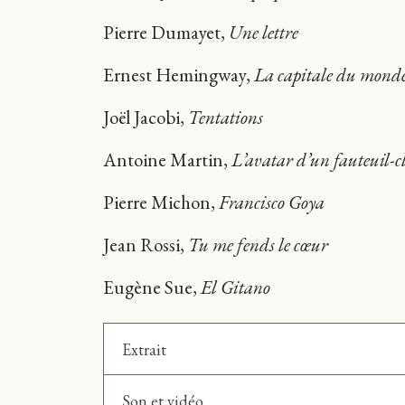
Pierre Dumayet,
Une lettre
Ernest Hemingway,
La capitale du mond
Joël Jacobi,
Tentations
Antoine Martin,
L’avatar d’un fauteuil-c
Pierre Michon,
Francisco Goya
Jean Rossi,
Tu me fends le cœur
Eugène Sue,
El Gitano
Extrait
Son et vidéo