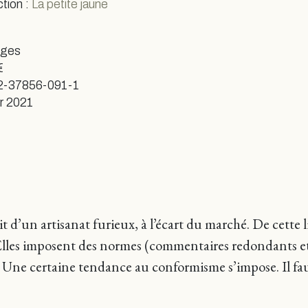
ction :
La petite jaune
ages
€
2-37856-091-1
er 2021
 d’un artisanat furieux, à l’écart du marché. De cette li
Elles imposent des normes (commentaires redondants et 
re. Une certaine tendance au conformisme s’impose. Il fau