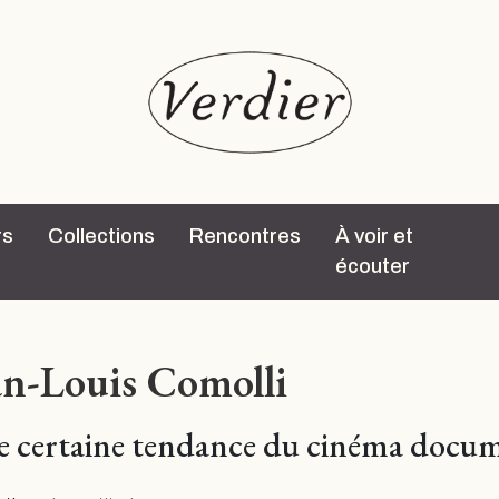
rs
Collections
Rencontres
À voir et
écouter
an-Louis Comolli
 certaine tendance du cinéma docum