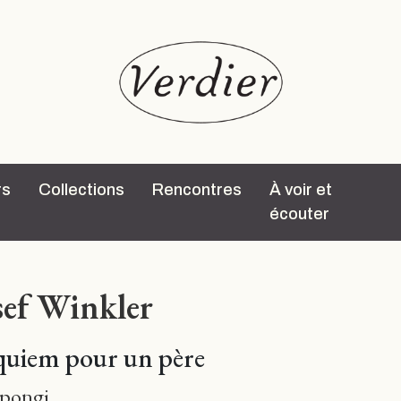
rs
Collections
Rencontres
À voir et
écouter
sef Winkler
uiem pour un père
pongi