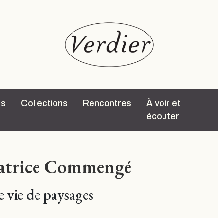
rs
Collections
Rencontres
À voir et
écouter
atrice Commengé
 vie de paysages