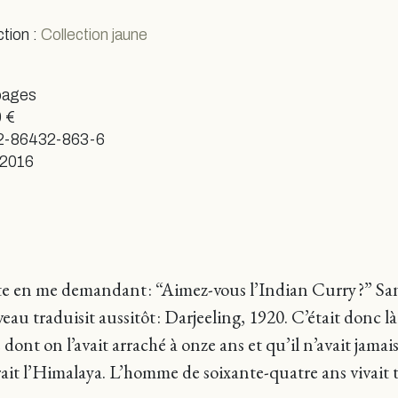
ction :
Collection jaune
pages
 €
2-86432-863-6
 2016
te en me demandant : “Aimez-vous l’Indian Curry ?” San
au traduisit aussitôt : Darjeeling, 1920. C’était donc là 
ont on l’avait arraché à onze ans et qu’il n’avait jamais
ffrait l’Himalaya. L’homme de soixante-quatre ans vivait 