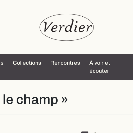
rs
Collections
Rencontres
À voir et
écouter
«
le champ
»