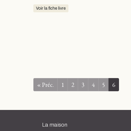
Voir la fiche livre
« Préc.
1
2
3
4
5
6
La maison