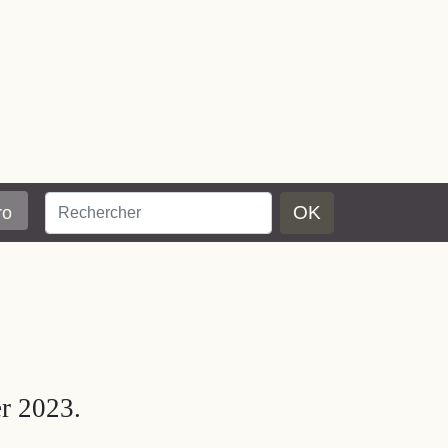
OK
ro
er 2023.